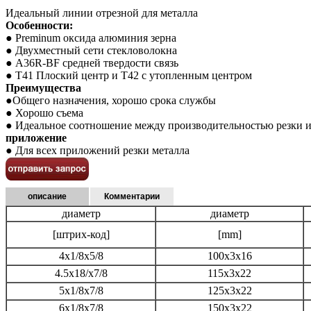
Идеальный линии отрезной для металла
Особенности:
● Preminum оксида алюминия зерна
● Двухместный сети стекловолокна
● A36R-BF средней твердости связь
● T41 Плоский центр и T42 с утопленным центром
Преимущества
●Общего назначения, хорошо срока службы
● Хорошо съема
● Идеальное соотношение между производительностью резки 
приложение
● Для всех приложений резки металла
описание
Комментарии
диаметр
диаметр
[штрих-код]
[mm]
4x1/8x5/8
100x3x16
4.5x18/x7/8
115x3x22
5x1/8x7/8
125x3x22
6x1/8x7/8
150x3x22