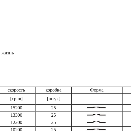
и жизнь
скорость
коробка
Форма
[r.p.m]
[штук]
15200
25
13300
25
12200
25
10200
25