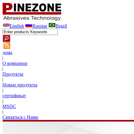
English
Russian
Brazil
дома
|
О компании
|
Продукты
|
Новые продукты
|
сертификат
|
MSDC
|
Связаться с Нами