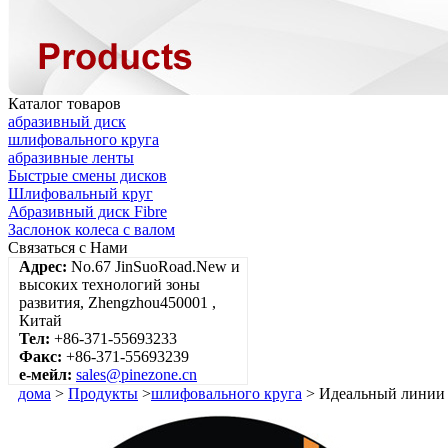
Каталог товаров
абразивный диск
шлифовального круга
абразивные ленты
Быстрые смены дисков
Шлифовальный круг
Абразивный диск Fibre
Заслонок колеса с валом
Связаться с Нами
Адрес:
No.67 JinSuoRoad.New и
высоких технологий зоны
развития, Zhengzhou450001 ,
Китай
Тел:
+86-371-55693233
Факс:
+86-371-55693239
е-мейл:
sales@pinezone.cn
дома
>
Продукты
>
шлифовального круга
> Идеальный линии 