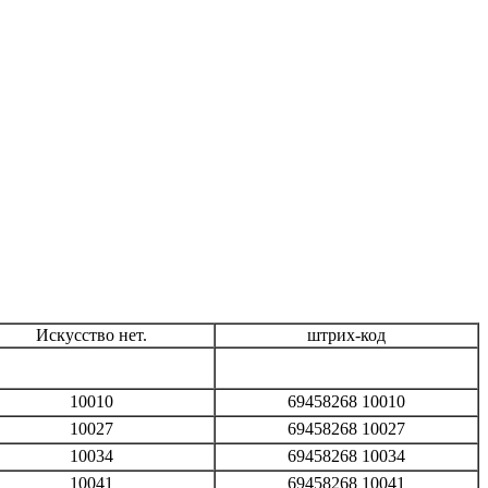
Искусство
нет
.
штрих-код
10010
69458268 10010
10027
69458268 10027
10034
69458268 10034
10041
69458268 10041